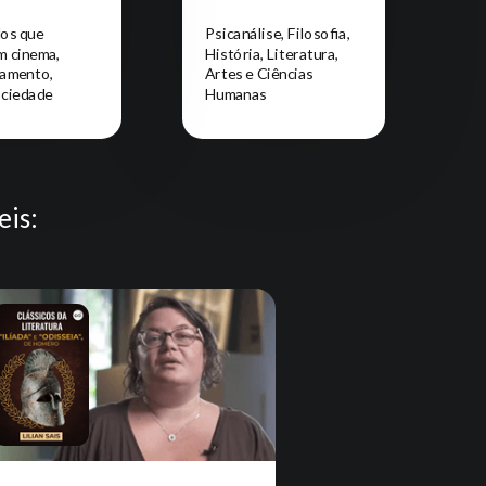
os que
Psicanálise, Filosofia,
m cinema,
História, Literatura,
amento,
Artes e Ciências
ociedade
Humanas
eis: