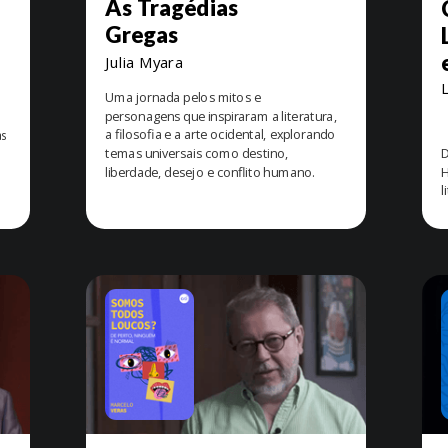
As Tragédias
Gregas
Julia Myara
L
Uma jornada pelos mitos e
personagens que inspiraram a literatura,
a filosofia e a arte ocidental, explorando
as
temas universais como destino,
D
liberdade, desejo e conflito humano.
H
l