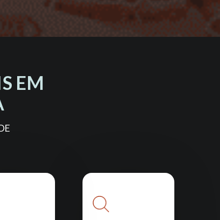
IS EM
A
DE