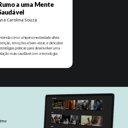
Rumo a uma Mente
Saudável
Ana Carolina Souza
ntenda como a hiperconectividade afeta
tenção, emoções e bem-estar, e descubra
stratégias práticas para desenvolver uma
elação mais saudável com a tecnologia.
itmo