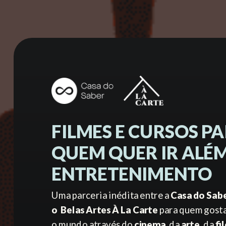
FILMES E CURSOS P
QUEM QUER IR ALÉ
ENTRETENIMENTO
Uma parceria inédita entre a
Casa do Sab
o
Belas Artes À La Carte
para quem gosta
o mundo através do
cinema,
da
arte,
da
fi