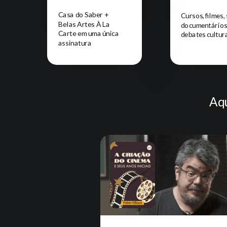
Casa do Saber +
Cursos, filmes, 
Belas Artes À La
documentários
Carte em uma única
debates cultur
assinatura
Aqu