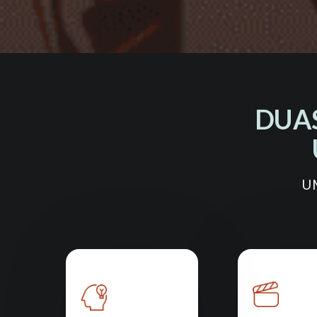
DUAS
U