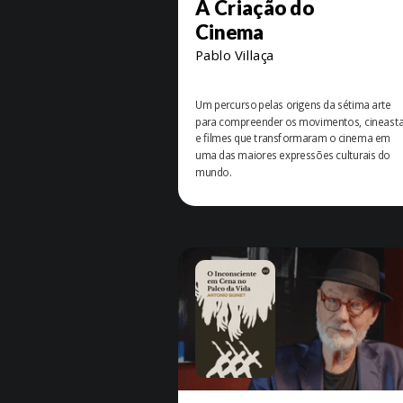
A Criação do
Cinema
Pablo Villaça
Um percurso pelas origens da sétima arte
para compreender os movimentos, cineast
e filmes que transformaram o cinema em
uma das maiores expressões culturais do
mundo.