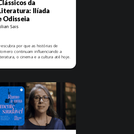
Clássicos da
Literatura: Ilíada
e Odisseia
ilian Sais
escubra por que as histórias de
omero continuam influenciando a
iteratura, o cinema e a cultura até hoje.