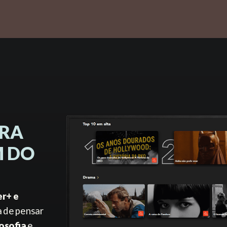
ARA
M DO
er+
e
 de pensar
losofia
e